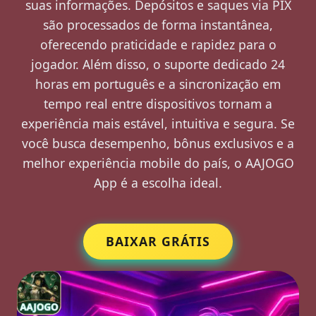
suas informações. Depósitos e saques via PIX
são processados de forma instantânea,
oferecendo praticidade e rapidez para o
jogador. Além disso, o suporte dedicado 24
horas em português e a sincronização em
tempo real entre dispositivos tornam a
experiência mais estável, intuitiva e segura. Se
você busca desempenho, bônus exclusivos e a
melhor experiência mobile do país, o AAJOGO
App é a escolha ideal.
BAIXAR GRÁTIS