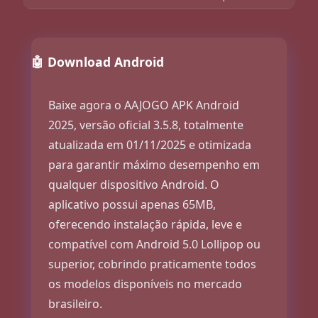
🤖 Download Android
Baixe agora o AAJOGO APK Android
2025, versão oficial 3.5.8, totalmente
atualizada em 01/11/2025 e otimizada
para garantir máximo desempenho em
qualquer dispositivo Android. O
aplicativo possui apenas 65MB,
oferecendo instalação rápida, leve e
compatível com Android 5.0 Lollipop ou
superior, cobrindo praticamente todos
os modelos disponíveis no mercado
brasileiro.