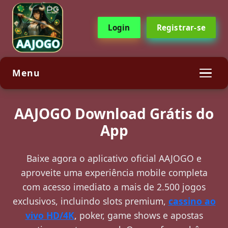
Login
Registrar-se
Menu
AAJOGO Download Grátis do
App
Baixe agora o aplicativo oficial AAJOGO e
aproveite uma experiência mobile completa
com acesso imediato a mais de 2.500 jogos
exclusivos, incluindo slots premium,
cassino ao
vivo HD/4K
, poker, game shows e apostas