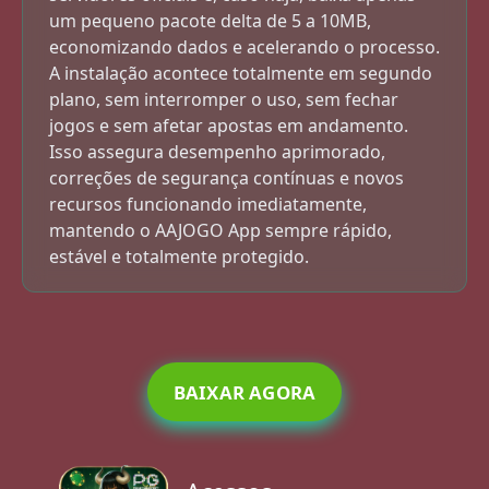
um pequeno pacote delta de 5 a 10MB,
economizando dados e acelerando o processo.
A instalação acontece totalmente em segundo
plano, sem interromper o uso, sem fechar
jogos e sem afetar apostas em andamento.
Isso assegura desempenho aprimorado,
correções de segurança contínuas e novos
recursos funcionando imediatamente,
mantendo o AAJOGO App sempre rápido,
estável e totalmente protegido.
BAIXAR AGORA