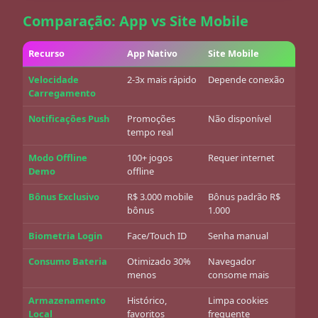
Comparação: App vs Site Mobile
Recurso
App Nativo
Site Mobile
Velocidade
2-3x mais rápido
Depende conexão
Carregamento
Notificações Push
Promoções
Não disponível
tempo real
Modo Offline
100+ jogos
Requer internet
Demo
offline
Bônus Exclusivo
R$ 3.000 mobile
Bônus padrão R$
bônus
1.000
Biometria Login
Face/Touch ID
Senha manual
Consumo Bateria
Otimizado 30%
Navegador
menos
consome mais
Armazenamento
Histórico,
Limpa cookies
Local
favoritos
frequente