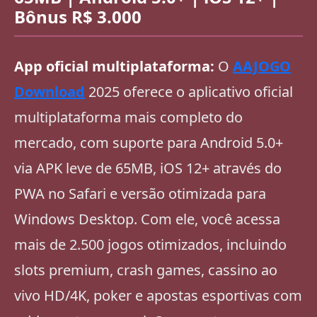
Bônus R$ 3.000
App oficial multiplataforma:
O
AAJOGO
Download
2025 oferece o aplicativo oficial
multiplataforma mais completo do
mercado, com suporte para Android 5.0+
via APK leve de 65MB, iOS 12+ através do
PWA no Safari e versão otimizada para
Windows Desktop. Com ele, você acessa
mais de 2.500 jogos otimizados, incluindo
slots premium, crash games, cassino ao
vivo HD/4K, poker e apostas esportivas com