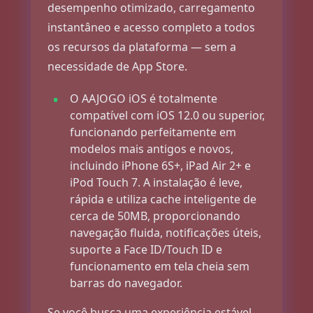
desempenho otimizado, carregamento
instantâneo e acesso completo a todos
os recursos da plataforma — sem a
necessidade de App Store.
O AAJOGO iOS é totalmente
compatível com iOS 12.0 ou superior,
funcionando perfeitamente em
modelos mais antigos e novos,
incluindo iPhone 6S+, iPad Air 2+ e
iPod Touch 7. A instalação é leve,
rápida e utiliza cache inteligente de
cerca de 50MB, proporcionando
navegação fluida, notificações úteis,
suporte a Face ID/Touch ID e
funcionamento em tela cheia sem
barras do navegador.
Se você busca uma experiência estável,